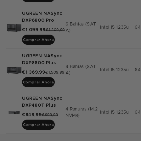
UGREEN NASync
DXP6800 Pro
6 Bahías (SAT
Intel I5 1235u
64
€1.099,99
€1.209,99
A)
Comprar Ahora
UGREEN NASync
DXP8800 Plus
8 Bahías (SAT
Intel I5 1235u
64
€1.369,99
€1.509,99
A)
Comprar Ahora
UGREEN NASync
DXP480T Plus
4 Ranuras (M.2
Intel I5 1235u
64
€849,99
€999,99
NVMe)
Comprar Ahora