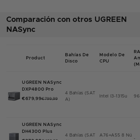
Comparación con otros UGREEN
NASync
R
Bahías De
Modelo De
Product
Am
Disco
CPU
(m
UGREEN NASync
DXP4800 Pro
4 Bahías (SAT
Intel I3-1315u
96
€679,99
€799,99
A)
UGREEN NASync
DH4300 Plus
4 Bahías (SAT
A76+A55 8 Nú
-