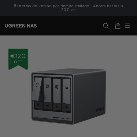
Ir
⏳Ofertas de verano por tiempo limitado | Ahorra hasta un
directamente
20% >>
al contenido
ugreen.com
Carrito
€120
OFF