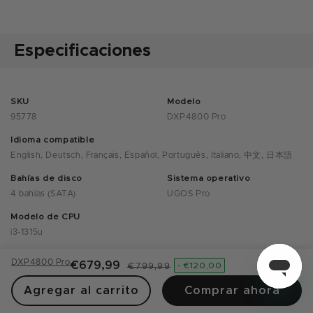
Especificaciones
SKU
Modelo
95778
DXP4800 Pro
Idioma compatible
English, Deutsch, Français, Español, Português, Italiano, 中文, 日本語
Bahías de disco
Sistema operativo
4 bahías (SATA)
UGOS Pro
Modelo de CPU
i3-1315u
Marca y arquitectura de la CPU
DXP4800 Pro
Precio
Precio
€679,99
- €120,00
€799,99
Intel X86 Intel® Core™ i3 de 13.ª generación, 6 núcleos y 8 hilos
de
habitual
Agregar al carrito
Comprar ahora
Memoria (RAM)
ODECC
oferta
8GB DDR5
Compatible