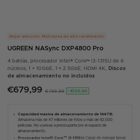
Mejor elección: Multitarea de alto rendimiento
UGREEN NASync DXP4800 Pro
4 bahías, procesador Intel® Core™ i3-1315U de 6
núcleos, 1 × 10GbE, 1 × 2.5GbE, HDMI 4K,
Discos
de almacenamiento no incluidos
€679,99
Precio
Precio
- €120,00
€799,99
de
habitual
oferta
Capacidad masiva de almacenamiento de 144TB:
Almacena más de 47 millones de fotos o más de 92.000
películas. No vuelvas a preocuparte por el espacio de
almacenamiento.
Procesador Intel® Core™ i3-1315U:
Capaz de manejar tareas