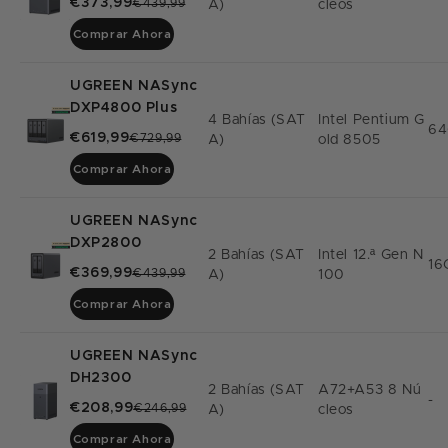
€373,99
€439,99
A)
Cleos
Comprar Ahora
UGREEN NASync
DXP4800 Plus
4 Bahías (SAT
Intel Pentium G
64
€619,99
€729,99
A)
Old 8505
Comprar Ahora
UGREEN NASync
DXP2800
2 Bahías (SAT
Intel 12.ª Gen N
16
€369,99
€439,99
A)
100
Comprar Ahora
UGREEN NASync
DH2300
2 Bahías (SAT
A72+A53 8 Nú
-
€208,99
€246,99
A)
Cleos
Comprar Ahora